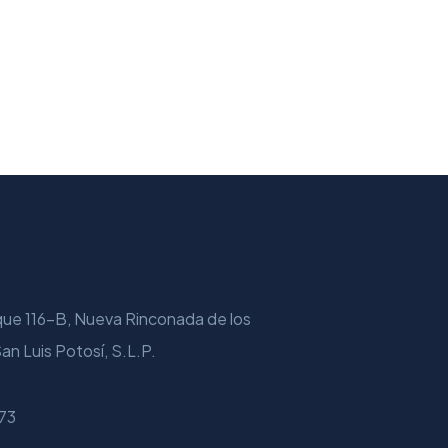
que 116-B, Nueva Rinconada de los
an Luis Potosí, S.L.P.
73