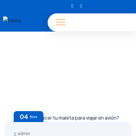
Explore The Worlds
People Don’t Take, Trips Take People
04
Nov
admin