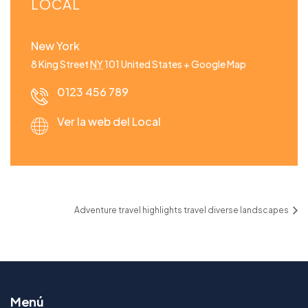
LOCAL
New York
8 King Street
NY
101
United States
+ Google Map
0123 456 789
Ver la web del Local
Adventure travel highlights travel diverse landscapes
Menú