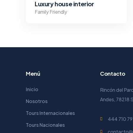
Luxury house interior
Family Friendly
Menú
Contacto
Inicio
Rincón del Par
Andes, 78218 S
Nosotros
Tours Internacionales
444 710 79
Tours Nacionales
contacto@