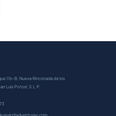
que 116-B, Nueva Rinconada de los
an Luis Potosí, S.L.P.
73
kumandiadventures.com