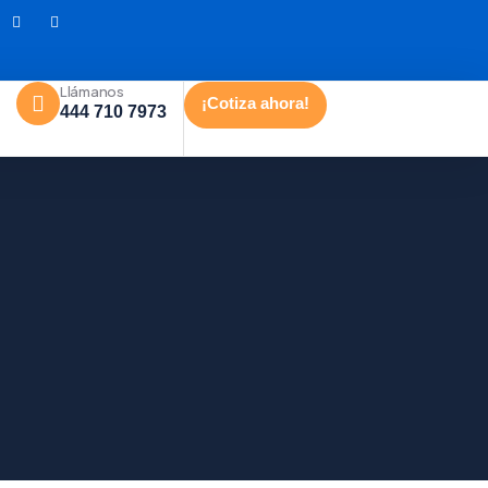
Llámanos
¡Cotiza ahora!
444 710 7973